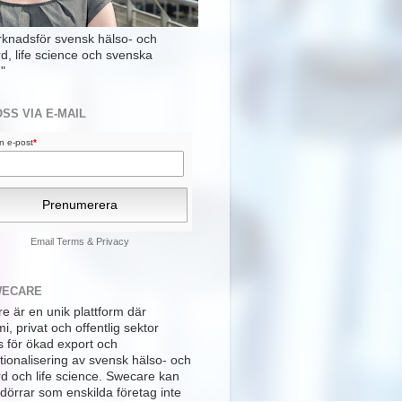
rknadsför svensk hälso- och
rd, life science och svenska
"
OSS VIA E-MAIL
din e-post
*
Email
Terms
&
Privacy
WECARE
e är en unik plattform där
, privat och offentlig sektor
s för ökad export och
tionalisering av svensk hälso- och
rd och life science. Swecare kan
dörrar som enskilda företag inte