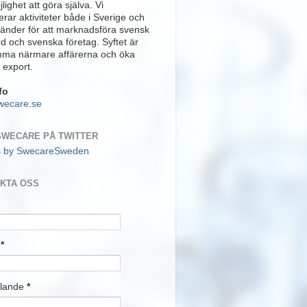
lighet att göra själva. Vi
rar aktiviteter både i Sverige och
länder för att marknadsföra svensk
rd och svenska företag. Syftet är
mma närmare affärerna och öka
 export.
fo
wecare.se
SWECARE PÅ TWITTER
s by SwecareSweden
KTA OSS
t
*
lande
*