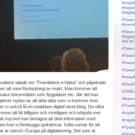
#membe
#expor
#digit
#Sweca
#membe
#Sweca
#digita
#AI #C
#Swec
#Swede
#Swede
#Swed
#swedi
ations talade om "Framtidens e-hälsa" och påpekade
#SweE
mer att vara förskjutning av makt. Man kommer att
#SWEx
vaka riskområden som flygplatser etc. där det kan
#team
plever nyttan av att dela data som vi kommer över
#Treat
r vi också få en snabbare digital utveckling. De olika
mmer att bli billigare och smidigare och erbjuda mer
#triple
e är mycket mer benägna att dela information med
#trippl
n kan vi förebygga sjukdomar. Sofia varnar för att
#Tyskl
r är sämst i Europa på digitalisering. Det som är
#Vital