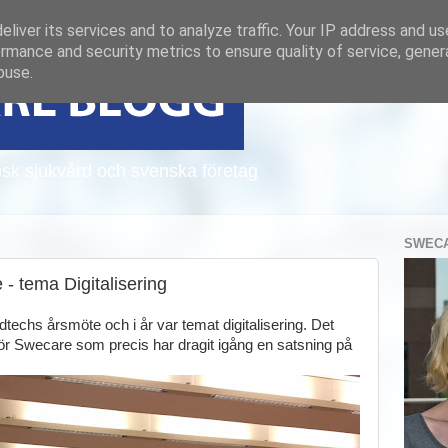
liver its services and to analyze traffic. Your IP address and u
rmance and security metrics to ensure quality of service, gene
buse.
sk sjukvård och svenska företag
SWECA
 tema Digitalisering
techs årsmöte och i år var temat digitalisering. Det
t för Swecare som precis har dragit igång en satsning på