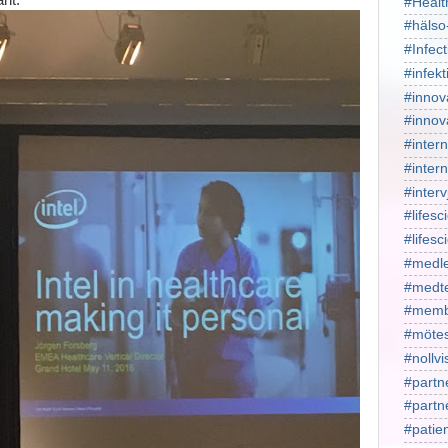
#Healt
#hälso
#Infect
#infekt
#innov
#innov
#intern
#intern
#interv
#lifesc
#lifes
#medl
#medt
#memb
#mötes
#nollv
#partn
#part
#patie