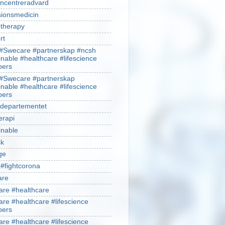
ncentreradvard
sionsmedicin
therapy
rt
#Swecare #partnerskap #ncsh
inable #healthcare #lifescience
ers
#Swecare #partnerskap
inable #healthcare #lifescience
ers
ldepartementet
erapi
inable
sk
ge
 #fightcorona
are
re #healthcare
re #healthcare #lifescience
ers
re #healthcare #lifescience