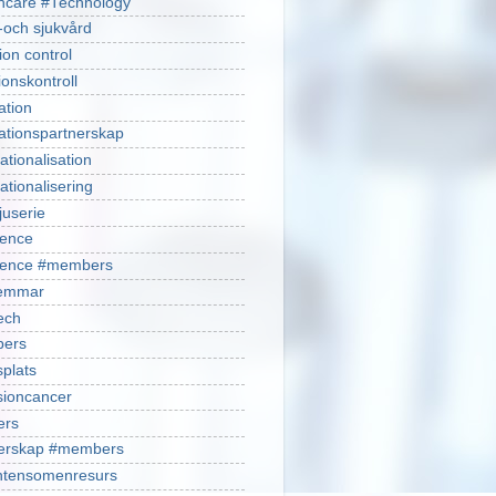
hcare #Technology
-och sjukvård
ion control
ionskontroll
ation
ationspartnerskap
ationalisation
ationalisering
juserie
ience
cience #members
emmar
ech
ers
plats
isioncancer
ers
nerskap #members
ntensomenresurs