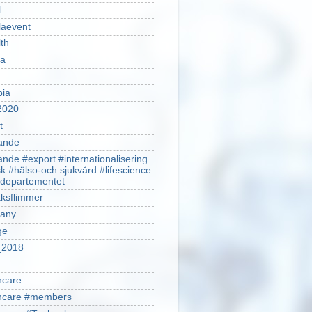
l
laevent
th
sa
pia
2020
t
ande
ande #export #internationalisering
k #hälso-och sjukvård #lifescience
ldepartementet
ksflimmer
any
ge
2018
hcare
thcare #members