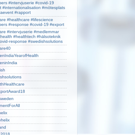
rs #intervjuserie #covid-19
t #internationalisation #mötesplats
alaevent #rapport
re #healthcare #lifescience
rs #response #covid-19 #export
re #intervjuserie #medlemmar
lhealth #healthtech #hälsoteknik
ovid-response #swedishsolutions
are40
nIndiaYearofHealth
ninIndia
ish
shsolutions
thHealthcare
portAward18
sweden
mentForAll
helix
ehelix
and
is2018