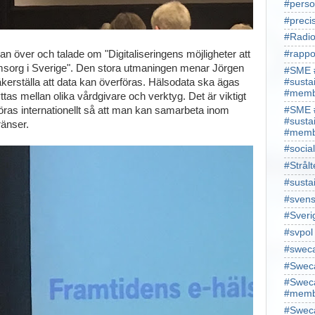
#perso
#preci
#Radio
an över och talade om "Digitaliseringens möjligheter att
#rappo
 omsorg i Sverige". Den stora utmaningen menar Jörgen
#SME 
äkerställa att data kan överföras. Hälsodata ska ägas
#susta
#memb
ttas mellan olika vårdgivare och verktyg. Det är viktigt
#SME 
öras internationellt så att man kan samarbeta inom
#susta
ränser.
#memb
#socia
#Strålt
#susta
#sven
#Sveri
#svpol
#swec
#Sweca
#Sweca
#memb
#Sweca