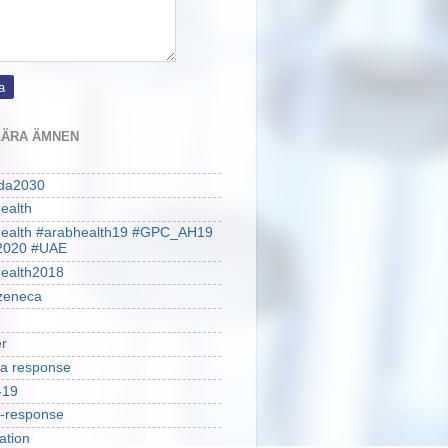
ÄRA ÄMNEN
da2030
ealth
health #arabhealth19 #GPC_AH19
2020 #UAE
ealth2018
zeneca
r
a response
-19
-response
ation