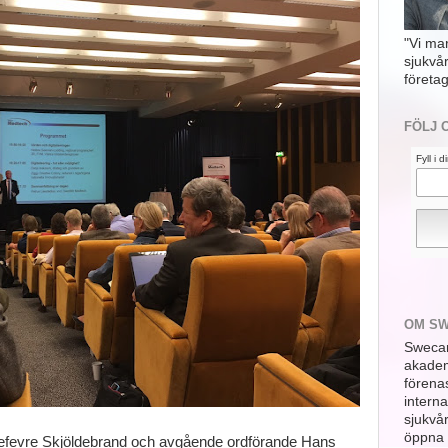
"Vi ma
sjukvå
företag
FÖLJ 
Fyll i 
OM S
Swecar
akademi
förena
interna
sjukvå
öppna 
efevre Skjöldebrand och avgående ordförande Hans