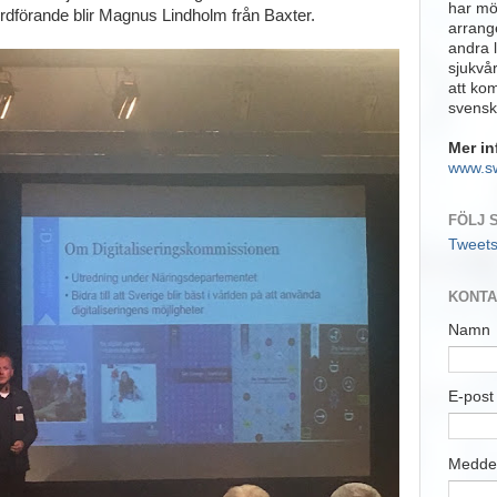
har möj
dförande blir Magnus Lindholm från Baxter.
arrange
andra 
sjukvå
att ko
svensk
Mer in
www.s
FÖLJ 
Tweet
KONTA
Namn
E-pos
Medde