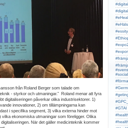
#digita
#digita
#eHeal
#eHäl
#essity
#Ethio
#expo
#expor
#främj
#främj
#svens
#socia
#förma
mansson från Roland Berger som talade om
#Germ
teknik - styrkor och utmaningar." Roland menar att fyra
#getin
t digitaliseringen påverkar olika industrisektorer. 1)
#GPC_
älvande innovationer, 2) om tillämpningarna kan
#GTAI
endast i specifika segment, 3) vilka externa hinder mot
#healt
) vilka ekonomiska utmaningar som föreligger. Olika
#heal
 digitaliseringen. När det gäller medicinteknik kommer
ant.