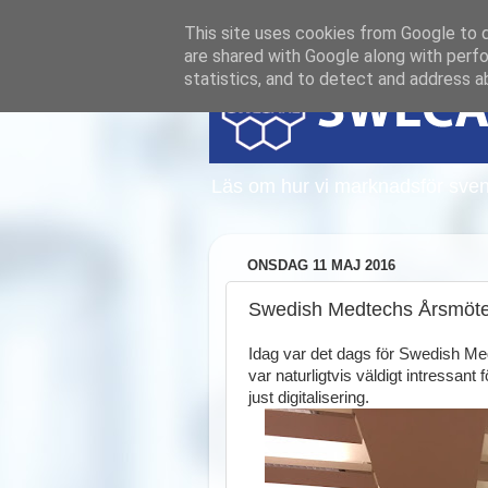
This site uses cookies from Google to de
are shared with Google along with perfo
statistics, and to detect and address a
Läs om hur vi marknadsför sven
ONSDAG 11 MAJ 2016
Swedish Medtechs Årsmöte -
Idag var det dags för Swedish Med
var naturligtvis väldigt intressan
just digitalisering.