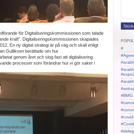
ordförande för Digitaliseringskommissionen som talade
rande kraft". Digitaliseringskommissionen skapades
POPUL
2. En ny digital strategi är på väg och skall enligt
#
Jan Gulliksen berättade om hur
#Agen
betat genom året och slog fast att digitalisering
#arabh
ande processer som förändrar hur vi gör saker i
#arab
#expo
#arabh
#astra
#BMG
#cance
#coron
#covid
#Covid
#deleg