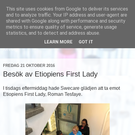
This site uses cookies from Google to deliver its services
and to analyze traffic. Your IP address and user-agent are
shared with Google along with performance and security
metrics to ensure quality of service, generate usage
statistics, and to detect and address abuse.
LEARN MORE
GOT IT
Läs om hur vi marknadsför svensk sjukvård och svenska
företag
FREDAG 21 OKTOBER 2016
Besök av Etiopiens First Lady
I tisdags eftermiddag hade Swecare glädjen att ta emot
Etiopiens First Lady, Roman Tesfaye.