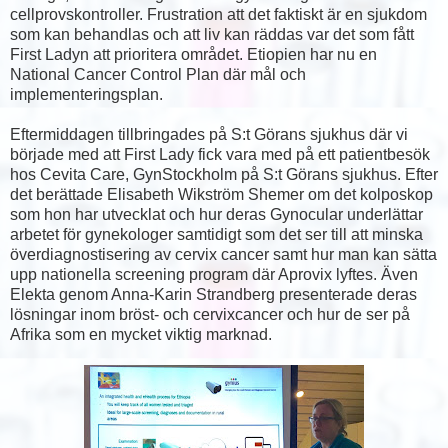
cellprovskontroller. Frustration att det faktiskt är en sjukdom
som kan behandlas och att liv kan räddas var det som fått
First Ladyn att prioritera området. Etiopien har nu en
National Cancer Control Plan där mål och
implementeringsplan.
Eftermiddagen tillbringades på S:t Görans sjukhus där vi
började med att First Lady fick vara med på ett patientbesök
hos Cevita Care, GynStockholm på S:t Görans sjukhus. Efter
det berättade Elisabeth Wikström Shemer om det kolposkop
som hon har utvecklat och hur deras Gynocular underlättar
arbetet för gynekologer samtidigt som det ser till att minska
överdiagnostisering av cervix cancer samt hur man kan sätta
upp nationella screening program där Aprovix lyftes. Även
Elekta genom Anna-Karin Strandberg presenterade deras
lösningar inom bröst- och cervixcancer och hur de ser på
Afrika som en mycket viktig marknad.