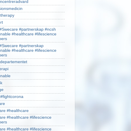
ncentreradvard
sionsmedicin
therapy
rt
#Swecare #partnerskap #ncsh
inable #healthcare #lifescience
ers
#Swecare #partnerskap
inable #healthcare #lifescience
ers
ldepartementet
erapi
inable
sk
ge
 #fightcorona
are
re #healthcare
re #healthcare #lifescience
ers
re #healthcare #lifescience