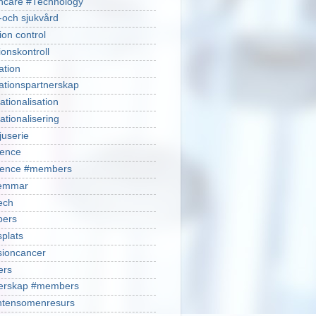
hcare #Technology
-och sjukvård
ion control
ionskontroll
ation
ationspartnerskap
ationalisation
ationalisering
juserie
ience
cience #members
emmar
ech
ers
plats
isioncancer
ers
nerskap #members
ntensomenresurs