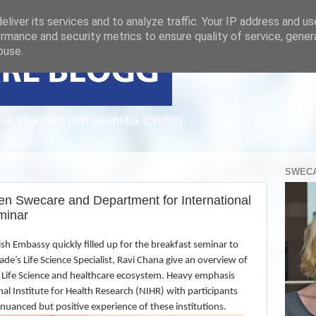
liver its services and to analyze traffic. Your IP address and u
rmance and security metrics to ensure quality of service, gene
buse.
sk sjukvård och svenska företag
SWECA
en Swecare and Department for International
minar
sh Embassy quickly filled up for the breakfast seminar to
de’s Life Science Specialist, Ravi Chana give an overview of
sh Life Science and healthcare ecosystem. Heavy emphasis
l Institute for Health Research (NIHR) with participants
nuanced but positive experience of these institutions.