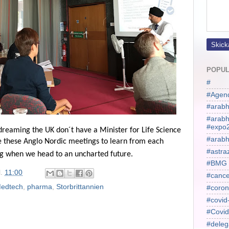
POPUL
#
#Agen
#arabh
#arab
#expo
ydreaming the UK don´t have a Minister for Life Science
#arabh
e these Anglo Nordic meetings to learn from each
#astra
ng when we head to an uncharted future.
#BMG
l.
11:00
#cance
edtech
,
pharma
,
Storbrittannien
#coron
#covid
#Covid
#deleg