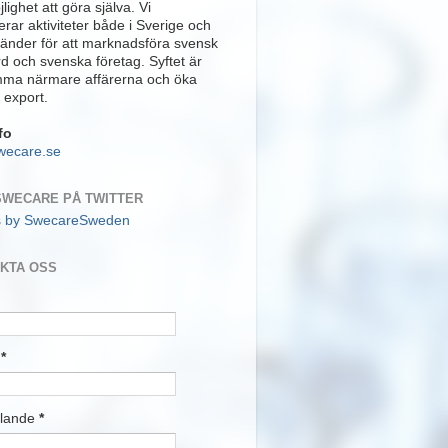
lighet att göra själva. Vi
rar aktiviteter både i Sverige och
länder för att marknadsföra svensk
rd och svenska företag. Syftet är
mma närmare affärerna och öka
 export.
fo
wecare.se
SWECARE PÅ TWITTER
s by SwecareSweden
KTA OSS
t
*
lande
*