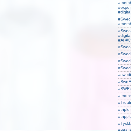
#membe
#expor
#digit
#Sweca
#membe
#Sweca
#digita
#AI #C
#Swec
#Swede
#Swede
#Swed
#swedi
#SweE
#SWEx
#team
#Treat
#triple
#trippl
#Tyskl
#Vital