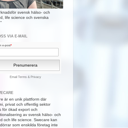
rknadsför svensk hälso- och
rd, life science och svenska
"
OSS VIA E-MAIL
din e-post
*
Email
Terms
&
Privacy
WECARE
e är en unik plattform där
, privat och offentlig sektor
s för ökad export och
tionalisering av svensk hälso- och
rd och life science. Swecare kan
dörrar som enskilda företag inte