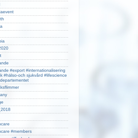
l
laevent
th
sa
pia
2020
t
ande
ande #export #internationalisering
k #hälso-och sjukvård #lifescience
ldepartementet
ksflimmer
any
ge
2018
hcare
thcare #members