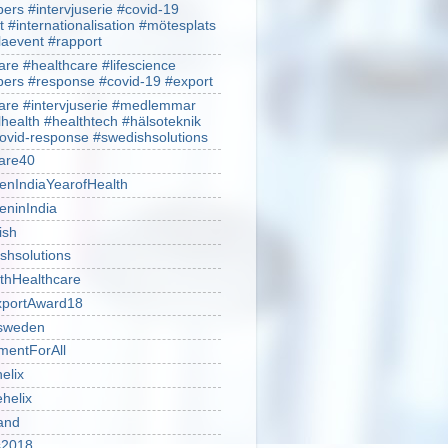
rs #intervjuserie #covid-19
t #internationalisation #mötesplats
alaevent #rapport
re #healthcare #lifescience
rs #response #covid-19 #export
re #intervjuserie #medlemmar
lhealth #healthtech #hälsoteknik
ovid-response #swedishsolutions
are40
nIndiaYearofHealth
ninIndia
ish
shsolutions
thHealthcare
portAward18
sweden
mentForAll
helix
ehelix
and
is2018