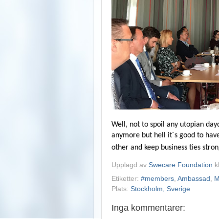
Well, not to spoil any utopian da
anymore but hell it´s good to hav
other and keep business ties stro
Upplagd av
Swecare Foundation
k
Etiketter:
#members
,
Ambassad
,
M
Plats:
Stockholm, Sverige
Inga kommentarer: