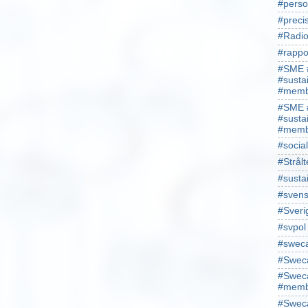
#perso
#preci
#Radio
#rappo
#SME 
#susta
#memb
#SME 
#susta
#memb
#socia
#Strålt
#susta
#sven
#Sveri
#svpol
#swec
#Sweca
#Sweca
#memb
#Sweca