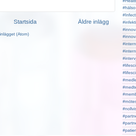
#Healt
#hälso
#Infect
Startsida
Äldre inlägg
#infekt
#innov
inlägget (Atom)
#innov
#intern
#intern
#interv
#lifesc
#lifes
#medl
#medt
#memb
#mötes
#nollv
#partn
#part
#patie