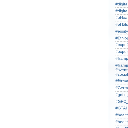
#digita
#digita
#eHeal
#eHäl
#essity
#Ethio
#expo
#expor
#främj
#främj
#svens
#socia
#förma
#Germ
#getin
#GPC_
#GTAI
#healt
#heal