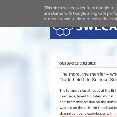
This site uses cookies from Google to de
are shared with Google along with perfo
statistics, and to detect and address a
Läs om hur vi marknadsför sven
ONSDAG 13 JUNI 2018
The more, the merrier – wh
Trade held Life Science Se
The former cinematheque at the Briti
hear Department for International Tra
and interactive session on the Briti
was put on the NHS, NICE and Nationa
sharing company experiences with a 