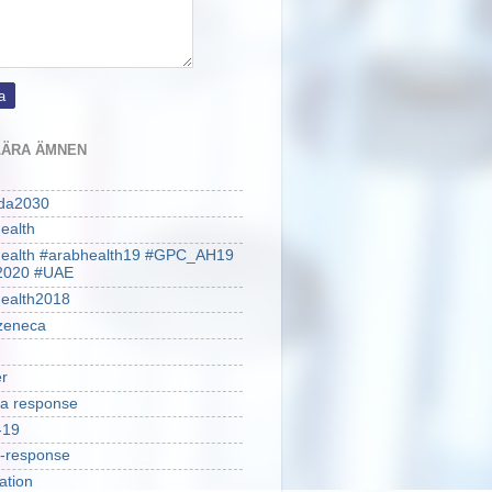
ÄRA ÄMNEN
da2030
ealth
health #arabhealth19 #GPC_AH19
2020 #UAE
ealth2018
zeneca
r
a response
-19
-response
ation