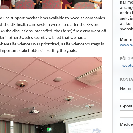
har möj
arrange
andra 
sjukvå
o use support mechanisms available to Swedish companies
att ko
of the UK health care system were lifted after the B-word
svensk
 As the discussions intensified, the (false) fire alarm went off
r if other Swedes secretly wished that we had a
Mer in
ere Life Sciences was prioritized, a Life Science Strategy in
www.s
mportant stakeholders in setting the goals.
FÖLJ 
Tweet
KONTA
Namn
E-pos
Medde