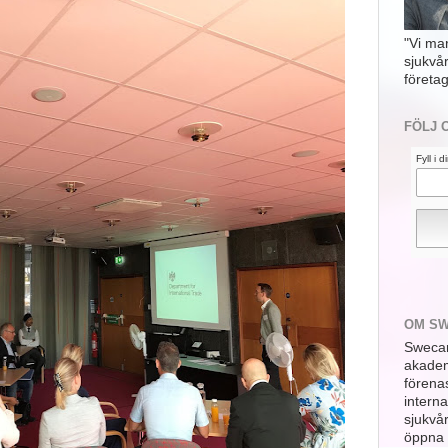
"Vi ma
sjukvå
företag
FÖLJ 
Fyll i 
OM S
Swecar
akademi
förena
interna
sjukvå
öppna 